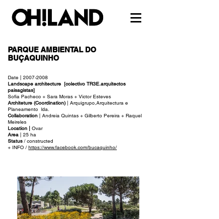
PARQUE AMBIENTAL DO
BUÇAQUINHO
Date |
2007-2008
Landscape architecture [colectivo TR3E.arquitectos
paisagistas]
Sofia Pacheco + Sara Moras + Victor Esteves
Architeture (Coordination)
| Arquigrupo,Arquitectura e
Planeamento lda.
Collaboration
| Andreia Quintas + Gilberto Pereira + Raquel
Meireles
Location |
Ovar
Area
| 25 ha
Status
/ constructed
+ INFO /
https://www.facebook.com/bucaquinho/